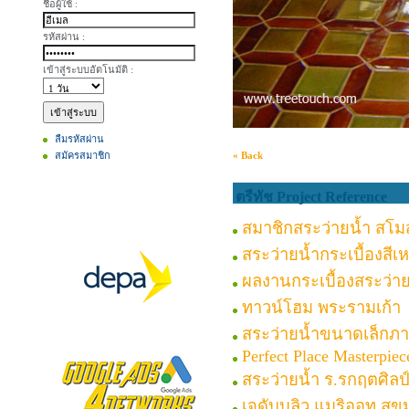
ชื่อผู้ใช้ :
รหัสผ่าน :
เข้าสู่ระบบอัตโนมัติ :
ลืมรหัสผ่าน
สมัครสมาชิก
« Back
ตรีทัช Project Reference
สมาชิกสระว่ายน้ำ สโม
สระว่ายน้ำกระเบื้องสีเ
ผลงานกระเบื้องสระว่าย
ทาวน์โฮม พระรามเก้า
สระว่ายน้ำขนาดเล็กภ
Perfect Place Masterpiec
สระว่ายน้ำ ร.รกฤตศิลป
เจดับบลิว แมริออท สุขุ