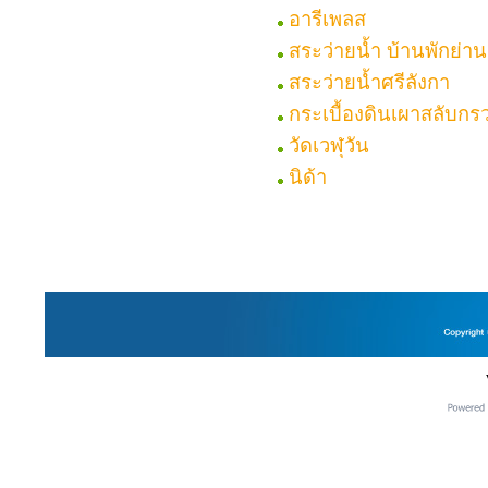
อารีเพลส
สระว่ายน้ำ บ้านพักย่า
สระว่ายน้ำศรีลังกา
กระเบื้องดินเผาสลับกร
วัดเวฬุวัน
นิด้า