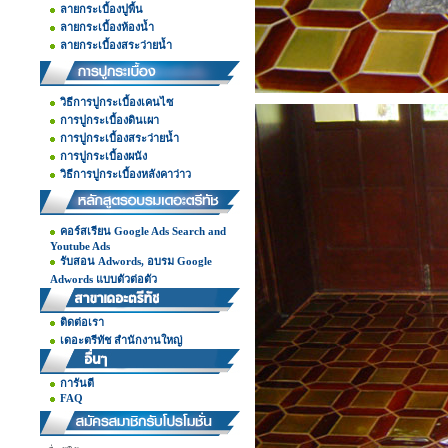
ลายกระเบื้องปูพื้น
ลายกระเบื้องห้องน้ำ
ลายกระเบื้องสระว่ายน้ำ
วิธีการปูกระเบื้องเคนไซ
การปูกระเบื้องดินเผา
การปูกระเบื้องสระว่ายน้ำ
การปูกระเบื้องผนัง
วิธีการปูกระเบื้องหลังคาว่าว
คอร์สเรียน Google Ads Search and
Youtube Ads
รับสอน Adwords, อบรม Google
Adwords แบบตัวต่อตัว
ติดต่อเรา
เดอะตรีทัช สำนักงานใหญ่
การันตี
FAQ