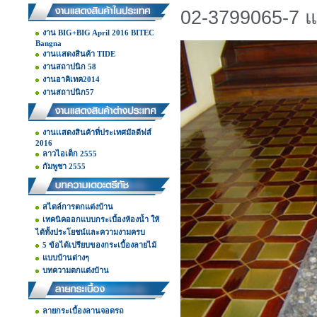
02-3799065-7 แ
งาน BIG+BIG April 2016 BITEC
Bangna
งานเเสดงสินค้า TIDE
งานสถาปนิก 58
งานอาคิเทค2014
งานสถาปนิก57
งานเเสดงสินค้าที่ประเทศมัลดีฟส์
2016
ลาวไอเต็ก 2555
กัมพูชา 2555
สไตล์การตกแต่งบ้าน
เทคนิคออกแบบกระเบื้องห้องน้ำ ให้
ได้ทั้งประโยชน์และความงามครบ
5 ข้อได้เปรียบของกระเบื้องลายไม้
แบบบ้านต่างๆ
บทความตกแต่งบ้าน
ลายกระเบื้องลานจอดรถ