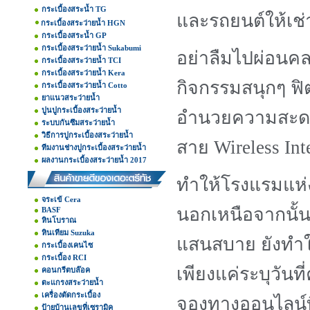
กระเบื้องสระน้ำ TG
และรถยนต์ให้เช่
กระเบื้องสระว่ายน้ำ HGN
กระเบื้องสระน้ำ GP
กระเบื้องสระว่ายน้ำ Sukabumi
อย่าลืมไปผ่อนค
กระเบื้องสระว่ายน้ำ TCI
กระเบื้องสระว่ายน้ำ Kera
กิจกรรมสนุกๆ ฟิ
กระเบื้องสระว่ายน้ำ Cotto
ยาแนวสระว่ายน้ำ
ปูนปูกระเบื้องสระว่ายน้ำ
อำนวยความสะดวกท
ระบบกันซึมสระว่ายน้ำ
วิธีการปูกระเบื้องสระว่ายน้ำ
สาย Wireless Int
ทีมงานช่างปูกระเบื้องสระว่ายน้ำ
ผลงานกระเบื้องสระว่ายน้ำ 2017
ทำให้โรงแรมแห่งน
จระเข้ Cera
นอกเหนือจากนั้น
BASF
หินโบราณ
หินเทียม Suzuka
แสนสบาย ยังทำให้น
กระเบื้องเคนไซ
กระเบื้อง RCI
เพียงแค่ระบุวัน
คอนกรีตบล๊อค
ตะแกรงสระว่ายน้ำ
เครื่องตัดกระเบื้อง
จองทางออนไลน์ที
ป้ายบ้านเลขที่เซรามิค