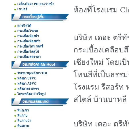
เครื่องวัดค่า PH สระว่ายน้ำ
ห้องที่โรงแรม C
เวเบอร์
แกรนิตโต้
กระเบื้องโรงรถ
บริษัท เดอะ ตรีท
กระเบื้องห้องน้ำ
กระเบื้องห้องครัว
กระเบื้องไดนาสตรี้
กระเบื้องเคลือบสี
กระเบื้องโสสุโก้
กระเบื้องลดราคา
เชียงใหม่ โดยเป็
โทนสีที่เป็นธรร
รับเหมามุงหลังคา TOL
หลังคา UPVC
หลังคา APVC
โรงแรม รีสอร์ท ห
หลังคาตราเพชร
โครงหลังคาสำเร็จรูป
สไตล์ บ้านบาหลี 
หินภูเขา
หินกาบ
หินกาบป่า
บริษัท เดอะ ตรีท
หินทราย