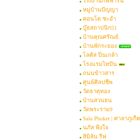
โรงงานกิฟฟารีน
หมู่บ้านปัญญา
คอนโด ชะอำ
บู๊ธสถาปนิก51
บ้านคุณศรัณย์
บ้านพักระยอง
โลตัส ปิ่นเกล้า
โรงแรมไทปัน
ถนนข้าวสาร
ศูนย์ศิลปชีพ
วัดธาตุทอง
บ้านสวนธน
วัดพระราม9
Sala Phuket | ศาลาภูเก็
นภัส พึงใจ
สิมิลัน รีฟ