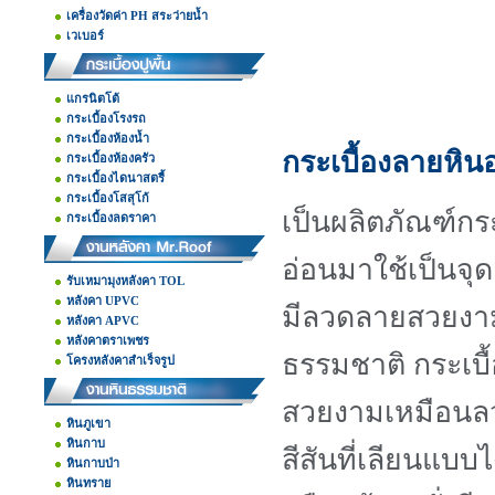
เครื่องวัดค่า PH สระว่ายน้ำ
เวเบอร์
แกรนิตโต้
กระเบื้องโรงรถ
กระเบื้องห้องน้ำ
กระเบื้องลายหิน
กระเบื้องห้องครัว
กระเบื้องไดนาสตรี้
กระเบื้องโสสุโก้
เป็นผลิตภัณฑ์กระ
กระเบื้องลดราคา
อ่อนมาใช้เป็นจุดเ
รับเหมามุงหลังคา TOL
หลังคา UPVC
มีลวดลายสวยงาม
หลังคา APVC
หลังคาตราเพชร
ธรรมชาติ กระเบื
โครงหลังคาสำเร็จรูป
สวยงามเหมือนลว
หินภูเขา
หินกาบ
สีสันที่เลียนแบบไ
หินกาบป่า
หินทราย