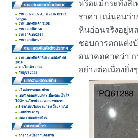
หรือแม้กระทั่งสีเ
ราคา แน่นอนว่ากร
งาน BIG+BIG April 2016 BITEC
Bangna
งานเเสดงสินค้า TIDE
หินอ่อนจริงอยู่หล
งานสถาปนิก 58
งานอาคิเทค2014
งานสถาปนิก57
ชอบการตกแต่งบ
อนาคตคาดว่า กร
งานเเสดงสินค้าที่ประเทศมัลดีฟส์
2016
ลาวไอเต็ก 2555
อย่างต่อเนื่องยิ่ง
กัมพูชา 2555
สไตล์การตกแต่งบ้าน
เทคนิคออกแบบกระเบื้องห้องน้ำ ให้
ได้ทั้งประโยชน์และความงามครบ
5 ข้อได้เปรียบของกระเบื้องลายไม้
แบบบ้านต่างๆ
บทความตกแต่งบ้าน
ลายกระเบื้องลานจอดรถ