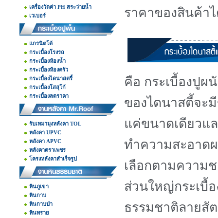
เครื่องวัดค่า PH สระว่ายน้ำ
ราคาของสินค้าได
เวเบอร์
แกรนิตโต้
กระเบื้องโรงรถ
กระเบื้องห้องน้ำ
กระเบื้องห้องครัว
คือ กระเบื้องปูผน
กระเบื้องไดนาสตรี้
กระเบื้องโสสุโก้
กระเบื้องลดราคา
ของไดนาสตี้จะมีข
แค่ขนาดเดียวและ
รับเหมามุงหลังคา TOL
หลังคา UPVC
ทำความสะอาดผนั
หลังคา APVC
หลังคาตราเพชร
โครงหลังคาสำเร็จรูป
เลือกตามความ
ส่วนใหญ่กระเบื้
หินภูเขา
หินกาบ
ธรรมชาติลายสัต
หินกาบป่า
หินทราย