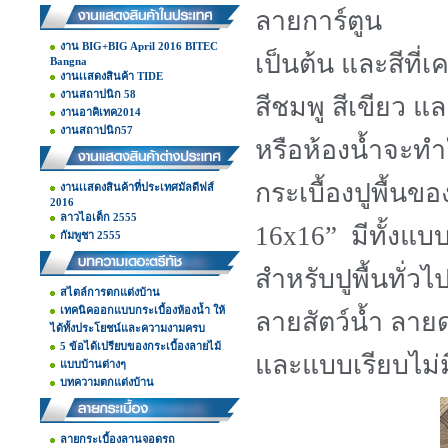
ลายการ์ตูน
งาน BIG+BIG April 2016 BITEC
เป็นต้น และสีที่
Bangna
งานเเสดงสินค้า TIDE
งานสถาปนิก 58
สีชมพู สีเขียว แ
งานอาคิเทค2014
งานสถาปนิก57
หรือห้องน้ำจะทำ
กระเบื้องปูพื้นข
งานเเสดงสินค้าที่ประเทศมัลดีฟส์
2016
ลาวไอเต็ก 2555
16x16” มีทั้งแบ
กัมพูชา 2555
สำหรับปูพื้นทั่
สไตล์การตกแต่งบ้าน
เทคนิคออกแบบกระเบื้องห้องน้ำ ให้
ลายสัตว์น้ำ ลา
ได้ทั้งประโยชน์และความงามครบ
5 ข้อได้เปรียบของกระเบื้องลายไม้
และแบบเรียบไม่ม
แบบบ้านต่างๆ
บทความตกแต่งบ้าน
ลายกระเบื้องลานจอดรถ