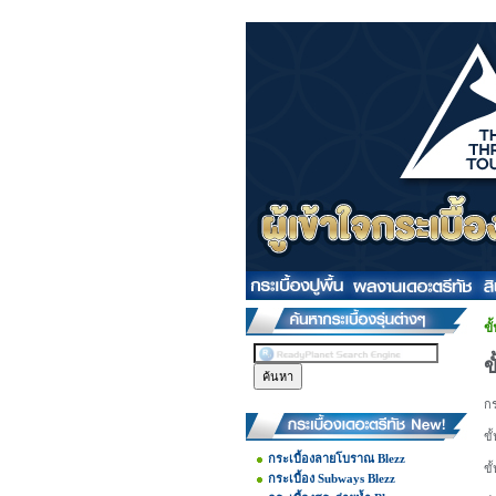
ข
ข
ก
ขั
กระเบื้องลายโบราณ Blezz
ขั
กระเบื้อง Subways Blezz