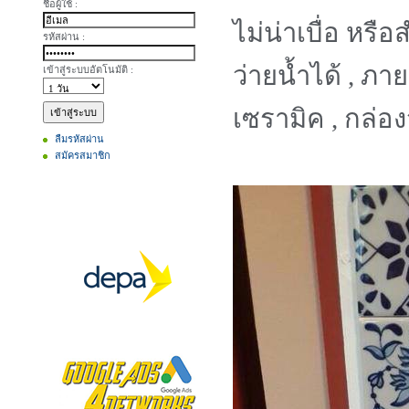
ชื่อผู้ใช้ :
ไม่น่าเบื่อ หรื
รหัสผ่าน :
ว่ายน้ำได้ , ภ
เข้าสู่ระบบอัตโนมัติ :
เซรามิค , กล่อ
ลืมรหัสผ่าน
สมัครสมาชิก