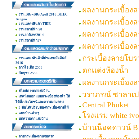
ผลงานกระเบื้อง
งาน BIG+BIG April 2016 BITEC
Bangna
ผลงานกระเบื้อง
งานเเสดงสินค้า TIDE
งานสถาปนิก 58
ผลงานกระเบื้อง
งานอาคิเทค2014
งานสถาปนิก57
ผลงานกระเบื้อง
กระเบื้องลายโบร
งานเเสดงสินค้าที่ประเทศมัลดีฟส์
2016
ลาวไอเต็ก 2555
ตกเเต่งห้องน้ำ
กัมพูชา 2555
ผลงานกระเบื้อง
สไตล์การตกแต่งบ้าน
วราภรณ์ ซาลาเ
เทคนิคออกแบบกระเบื้องห้องน้ำ ให้
ได้ทั้งประโยชน์และความงามครบ
Central Phuket
5 ข้อได้เปรียบของกระเบื้องลายไม้
แบบบ้านต่างๆ
โรงแรม white ivo
บทความตกแต่งบ้าน
บ้านน็อคดาวน์ 
ลายกระเบื้องลานจอดรถ