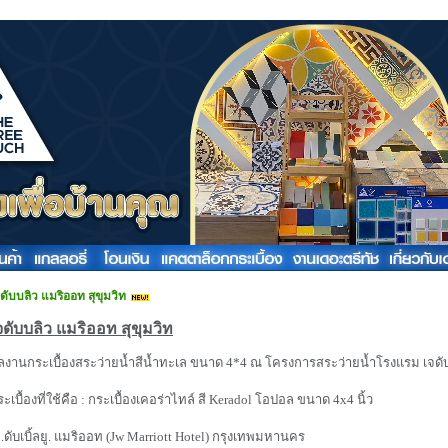
ดับบลิว แมริออท สุขุมวิท
จดับบลิว แมริออท สุขุมวิท
ลงานกระเบื้องสระว่ายน้ำสีน้ำทะเล ขนาด 4*4 ณ โครงการสระว่ายน้ำโรงแรม เจดับ
ะเบื้องที่ใช้คือ : กระเบื้องเคอร่าไทล์ สี Keradol โอปอล ขนาด 4x4 นิ้ว
จ.ดับเบิ้ลยู. แมริออท (Jw Marriott Hotel) กรุงเทพมหานคร