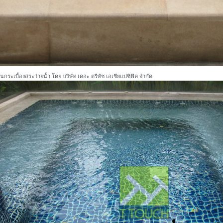
นกระเบื้องสระว่ายน้ำ โดย บริษัท เดอะ ตรีทัช เอเชียแปซิฟิค จำกัด