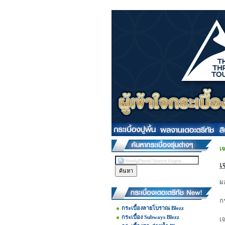
เจ
เ
ผ
กร
กระเบื้องลายโบราณ Blezz
กระเบื้อง Subways Blezz
เ