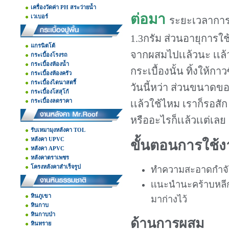
เครื่องวัดค่า PH สระว่ายน้ำ
ต่อมา
เวเบอร์
ระยะเวลาการบ
1.3กรัม ส่วนอายุการใช้
แกรนิตโต้
จากผสมไปเเล้วนะ เเล้วก
กระเบื้องโรงรถ
กระเบื้องห้องน้ำ
กระเบื้องนั้น ทิ้งให้กา
กระเบื้องห้องครัว
กระเบื้องไดนาสตรี้
วันนี้หว่า ส่วนขนาดของ
กระเบื้องโสสุโก้
กระเบื้องลดราคา
เเล้วใช้ไหม เราก็รอสั
หรืออะไรก็เเล้วเเต่เลย
รับเหมามุงหลังคา TOL
หลังคา UPVC
ขั้นตอนการใช้
หลังคา APVC
หลังคาตราเพชร
โครงหลังคาสำเร็จรูป
ทำความสะอาดกำจั
เเนะนำนะคร้าบหลีกเ
หินภูเขา
มาก่างไว้
หินกาบ
หินกาบป่า
ด้านการผสม
หินทราย