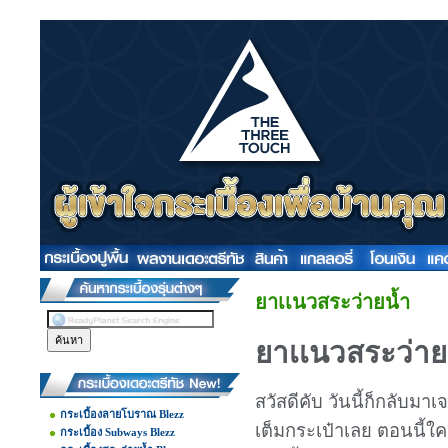
ยาเเนวสระว่ายน้ำ
ยาเเนวสระว่าย
สวัสดีคับ วันนี้ก็กลับมา
กระเบื้องลายโบราณ Blezz
เต็มกระเป๋าเลย ตอนนี้ใ
กระเบื้อง Subways Blezz