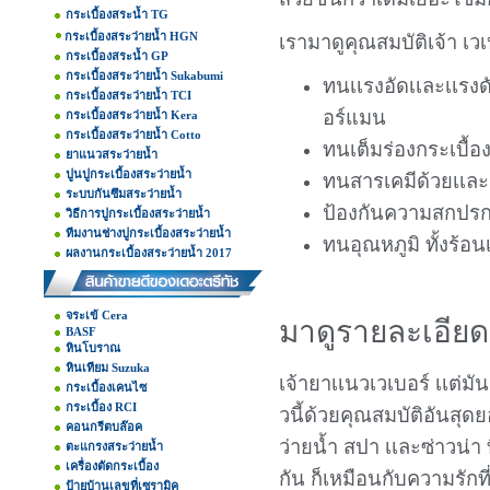
กระเบื้องสระน้ำ TG
กระเบื้องสระว่ายน้ำ HGN
เรามาดูคุณสมบัติเจ้า เว
กระเบื้องสระน้ำ GP
กระเบื้องสระว่ายน้ำ Sukabumi
ทนเเรงอัดเเละเเรงด
กระเบื้องสระว่ายน้ำ TCI
อร์แมน
กระเบื้องสระว่ายน้ำ Kera
กระเบื้องสระว่ายน้ำ Cotto
ทนเต็มร่องกระเบื้อ
ยาแนวสระว่ายน้ำ
ปูนปูกระเบื้องสระว่ายน้ำ
ทนสารเคมีด้วยเเละ
ระบบกันซึมสระว่ายน้ำ
ป้องกันความสกปร
วิธีการปูกระเบื้องสระว่ายน้ำ
ทีมงานช่างปูกระเบื้องสระว่ายน้ำ
ทนอุณหภูมิ ทั้งร้อน
ผลงานกระเบื้องสระว่ายน้ำ 2017
จระเข้ Cera
มาดูรายละเอียด
BASF
หินโบราณ
หินเทียม Suzuka
เจ้ายาเเนวเวเบอร์ เเต่มัน
กระเบื้องเคนไซ
กระเบื้อง RCI
วนี้ด้วยคุณสมบัติอันสุ
คอนกรีตบล๊อค
ว่ายน้ำ สปา เเละซ่าวน่า
ตะแกรงสระว่ายน้ำ
เครื่องตัดกระเบื้อง
กัน ก็เหมือนกับความรักที่ต
ป้ายบ้านเลขที่เซรามิค