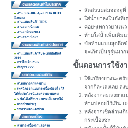
สัดส่วนผสมจะอยู่ที่
งาน BIG+BIG April 2016 BITEC
Bangna
ใส่น้ำยาลงในถังที่เ
งานเเสดงสินค้า TIDE
ค่อยๆเทกาวยาเเนว เ
งานสถาปนิก 58
งานอาคิเทค2014
ห้ามใส่น้ำเพิ่มเติมน
งานสถาปนิก57
ข้อห้ามแบบสุดอีกข้
จะเกิดเป็นรูรุ่นมา
งานเเสดงสินค้าที่ประเทศมัลดีฟส์
2016
ลาวไอเต็ก 2555
ขั้นตอนการใช้ง
กัมพูชา 2555
ใช้เกรียงยางนะครับ
สไตล์การตกแต่งบ้าน
จากก็ละเลงเลย ลงบ
เทคนิคออกแบบกระเบื้องห้องน้ำ ให้
ได้ทั้งประโยชน์และความงามครบ
หลังจากละเลงยาเเนว
5 ข้อได้เปรียบของกระเบื้องลายไม้
ห้ามปล่อยไว้เกิน 10
แบบบ้านต่างๆ
บทความตกแต่งบ้าน
หลังจากเช็ดส่วนเกิ
กระเบื้องซะ
ลายกระเบื้องลานจอดรถ