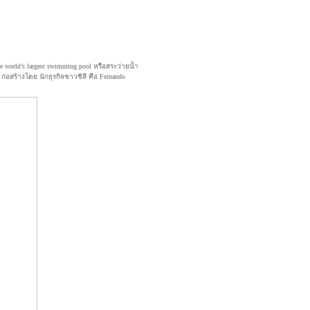
he world’s largest swimming pool หรือสระว่ายน้ำ
 ก่อสร้างโดย นักธุรกิจชาวชิลี คือ Fernando