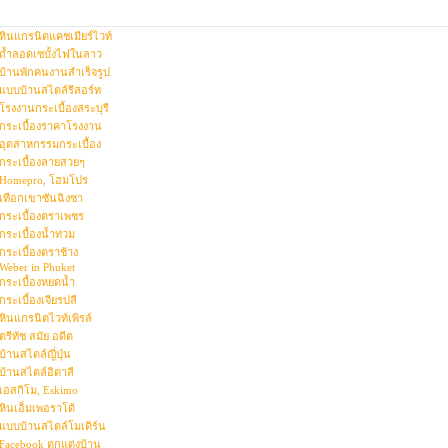
หินแกรนิตแคชเมียร์ไวท์
ถ้ำลอดเซบั้งไฟในลาว
บ้านพักคนงานสำเร็จรูป
แบบบ้านสไตล์รีสอร์ท
โรงงานกระเบื้องสระบุรี
กระเบื้องราคาโรงงาน
อุตสาหกรรมกระเบื้อง
กระเบื้องลายสวยๆ
Homepro, โฮมโปร
เทือกเขาซันฉิงซา
กระเบื้องตราเพชร
กระเบื้องน้ำท่วม
กระเบื้องตราช้าง
Weber in Phuket
กระเบื้องหยดน้ำ
กระเบื้องเจียรปลี
หินแกรนิตไวท์เพิรล์
ตรีทัช สมัย อดีต
บ้านสไตล์ญี่ปุ่น
บ้านสไตล์อิตาลี
เอสกิโม, Eskimo
หินเอ็มเพอราโด้
แบบบ้านสไตล์โมเดิร์น
Facebook ตกแต่งบ้าน