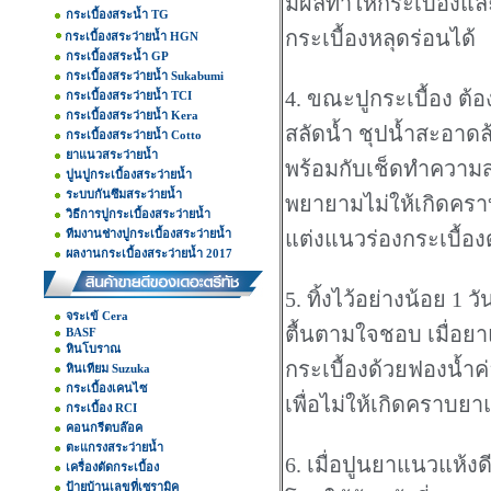
มีผลทำให้กระเบื้องและ
กระเบื้องสระน้ำ TG
กระเบื้องหลุดร่อนได้
กระเบื้องสระว่ายน้ำ HGN
กระเบื้องสระน้ำ GP
กระเบื้องสระว่ายน้ำ Sukabumi
4. ขณะปูกระเบื้อง ต
กระเบื้องสระว่ายน้ำ TCI
กระเบื้องสระว่ายน้ำ Kera
สลัดน้ำ ชุปน้ำสะอาดล
กระเบื้องสระว่ายน้ำ Cotto
ยาแนวสระว่ายน้ำ
พร้อมกับเช็ดทำความส
ปูนปูกระเบื้องสระว่ายน้ำ
ระบบกันซึมสระว่ายน้ำ
พยายามไม่ให้เกิดครา
วิธีการปูกระเบื้องสระว่ายน้ำ
ทีมงานช่างปูกระเบื้องสระว่ายน้ำ
แต่งแนวร่องกระเบื้อง
ผลงานกระเบื้องสระว่ายน้ำ 2017
5. ทิ้งไว้อย่างน้อย 1
จระเข้ Cera
ตื้นตามใจชอบ เมื่อย
BASF
หินโบราณ
กระเบื้องด้วยฟองน้ำค
หินเทียม Suzuka
กระเบื้องเคนไซ
เพื่อไม่ให้เกิดคราบย
กระเบื้อง RCI
คอนกรีตบล๊อค
ตะแกรงสระว่ายน้ำ
6. เมื่อปูนยาแนวแห้ง
เครื่องตัดกระเบื้อง
ป้ายบ้านเลขที่เซรามิค