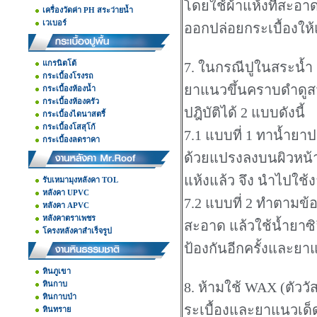
โดยใช้ผ้าแห้งที่สะอ
เครื่องวัดค่า PH สระว่ายน้ำ
เวเบอร์
ออกปล่อยกระเบื้องให้
แกรนิตโต้
7. ในกรณีปูในสระน้ำ
กระเบื้องโรงรถ
ยาแนวขึ้นคราบดำดูส
กระเบื้องห้องน้ำ
กระเบื้องห้องครัว
ปฎิบัติได้ 2 แบบดังนี้
กระเบื้องไดนาสตรี้
กระเบื้องโสสุโก้
7.1 แบบที่ 1 ทาน้ำย
กระเบื้องลดราคา
ด้วยแปรงลงบนผิวหน้ากร
แห้งแล้ว จึง นำไปใช้
รับเหมามุงหลังคา TOL
หลังคา UPVC
7.2 แบบที่ 2 ทำตามข้
หลังคา APVC
หลังคาตราเพชร
สะอาด แล้วใช้น้ำยาซิล
โครงหลังคาสำเร็จรูป
ป้องกันอีกครั้งและยา
หินภูเขา
หินกาบ
8. ห้ามใช้ WAX (ตัววัสด
หินกาบป่า
ระเบื้องและยาแนวเด
หินทราย