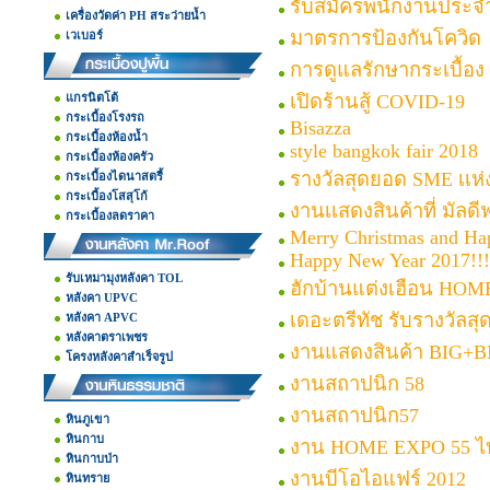
รับสมัครพนักงานประจ
เครื่องวัดค่า PH สระว่ายน้ำ
มาตรการป้องกันโควิด
เวเบอร์
การดูแลรักษากระเบื้อง
แกรนิตโต้
เปิดร้านสู้ COVID-19
กระเบื้องโรงรถ
Bisazza
กระเบื้องห้องน้ำ
style bangkok fair 2018
กระเบื้องห้องครัว
รางวัลสุดยอด SME เเห่งช
กระเบื้องไดนาสตรี้
กระเบื้องโสสุโก้
งานเเสดงสินค้าที่ มัลดี
กระเบื้องลดราคา
Merry Christmas and Ha
Happy New Year 2017!!!
รับเหมามุงหลังคา TOL
ฮักบ้านแต่งเฮือน HOME
หลังคา UPVC
เดอะตรีทัช รับรางวัลสุด
หลังคา APVC
หลังคาตราเพชร
งานแสดงสินค้า BIG+
โครงหลังคาสำเร็จรูป
งานสถาปนิก 58
งานสถาปนิก57
หินภูเขา
หินกาบ
งาน HOME EXPO 55 
หินกาบป่า
งานบีโอไอแฟร์ 2012
หินทราย