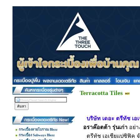
Terracotta Tiles
บริษัท เดอะ ตรีทัช เอ
อราค๊อตต้า รุ่นเก่า
อย่า
กระเบื้องลายโบราณ Blezz
ตรีทัช เอเชียแปซิฟิค จ
กระเบื้อง Subways Blezz