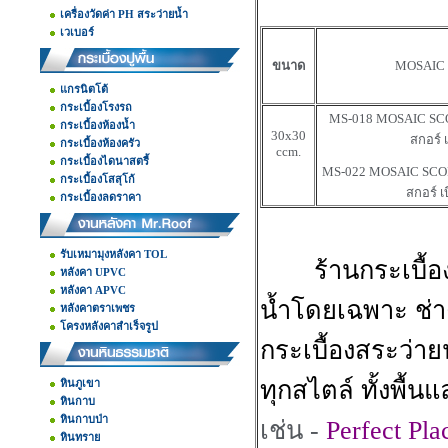
เครื่องวัดค่า PH สระว่ายน้ำ
เวเบอร์
ขนาด
MOSAIC 
แกรนิตโต้
กระเบื้องโรงรถ
MS-018 MOSAIC SC
กระเบื้องห้องน้ำ
30x30
สกอร์ 
กระเบื้องห้องครัว
ccm.
กระเบื้องไดนาสตรี้
MS-022 MOSAIC SCO
กระเบื้องโสสุโก้
สกอร์ เ
กระเบื้องลดราคา
รับเหมามุงหลังคา TOL
ร้านกระเบื้อ
หลังคา UPVC
หลังคา APVC
น้ำโดยเฉพาะ ช่
หลังคาตราเพชร
โครงหลังคาสำเร็จรูป
กระเบื้องสระว่าย
ทุกสไตล์ ทั้งพื้
หินภูเขา
หินกาบ
หินกาบป่า
เช่น -
Perfect Pla
หินทราย