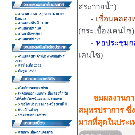
สระว่ายน้ำ)
งาน BIG+BIG April 2016 BITEC
-
เขื่อนคลองท
Bangna
งานเเสดงสินค้า TIDE
งานสถาปนิก 58
(กระเบื้องเคนไซ)
งานอาคิเทค2014
งานสถาปนิก57
-
หอประชุมกอ
เคนไซ)
งานเเสดงสินค้าที่ประเทศมัลดีฟส์
2016
ลาวไอเต็ก 2555
กัมพูชา 2555
สไตล์การตกแต่งบ้าน
เทคนิคออกแบบกระเบื้องห้องน้ำ ให้
ชมผลงานการ
ได้ทั้งประโยชน์และความงามครบ
5 ข้อได้เปรียบของกระเบื้องลายไม้
สมุทรปราการ ซึ่
แบบบ้านต่างๆ
บทความตกแต่งบ้าน
มากที่สุดในประเ
ลายกระเบื้องลานจอดรถ