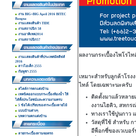
งาน BIG+BIG April 2016 BITEC
Bangna
งานเเสดงสินค้า TIDE
งานสถาปนิก 58
งานอาคิเทค2014
งานสถาปนิก57
ผลงานกระเบื้องไพโรไทล
งานเเสดงสินค้าที่ประเทศมัลดีฟส์
2016
ลาวไอเต็ก 2555
กัมพูชา 2555
เหมาะสำหรับลูกค้าโรงงา
ไทล์ โดยเฉพาะนะครับ
สไตล์การตกแต่งบ้าน
เทคนิคออกแบบกระเบื้องห้องน้ำ ให้
ติดตั้งมาแล้วหลายแ
ได้ทั้งประโยชน์และความงามครบ
งงานไฮคิว, สหกร
5 ข้อได้เปรียบของกระเบื้องลายไม้
แบบบ้านต่างๆ
ทางเราใช้ปูนกาว แล
บทความตกแต่งบ้าน
วัสดุที่ใช้ สำหรับ 
อีพ็อกซี่ของเวเบอร
ลายกระเบื้องลานจอดรถ