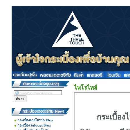
ไพโรไทล์
กระเบื้อ
กระเบื้องลายโบราณ Blezz
กระเบื้อง Subways Blezz