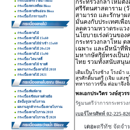
กระทรวงกลาโหมตั้งอย
กระเบื้องสระว่ายน้ำ Blezz
กระเบื้องหกเหลี่ยม Blezz
ศรีรัตนศาสดาราม (ว
กระเบื้องลายหินอ่อน Blezz
สามารถ และรักษาผล
กระเบื้องไกรกาบแก้ว
มั่นคงกับประเทศเพื่
ลดความหวาดระแวงส
กระเบื้องลายไม้
นโยบายเร่งด่วนของคณ
กระเบื้องลายไม้ 15x60
กระทรวงกลาโหม ตลอ
กระเบื้องลายไม้นำเข้า 15x60
เฉพาะ และมีหน้าที่พิ
กระเบื้องลายไม้ 20x120
กระเบื้องลายไม้ 15x90
มหากษัตริย์ทรงเป็
กระเบื้อง ไดนาสตี้
ไทย รวมทั้งสนับสน
กระเบื้องลายไม้ ขายดี
ผลงานกระเบื้องลายไม้ 2018
เดิมเป็นโรงช้าง โรงม้า
กระเบื้องลายไม้ 2021
สุรศักดิ์มนตรี
(
เจิม แสงช
ทหารถาวรขึ้น ต่อมาจึงจ
กระเบื้องพิมพ์ลาย
พลเอกประวิตร วงษ์สุวรร
กระเบื้องเขียนลายด้วยมือ
อัลบั้มรูปลายโบราณ
รัฐมนตรีว่าการกระทรวง
ผลงานลูกค้ากระเบื้องลายโบราณ
กระเบื้องลายโบราณ 2018
เบอร์โทรศัพท์ 02-225-82
กระเบื้องลายโบราณ ปี 2020
เดอะ
ตรีทัช จัดจำ