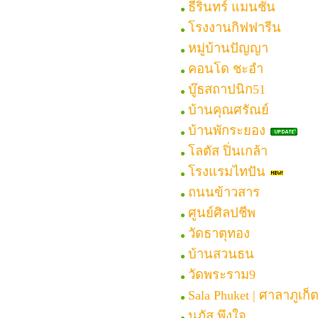
ธีรินทร์ แมนชั่น
โรงงานกิฟฟารีน
หมู่บ้านปัญญา
คอนโด ชะอำ
บู๊ธสถาปนิก51
บ้านคุณศรัณย์
บ้านพักระยอง
โลตัส ปิ่นเกล้า
โรงแรมไทปัน
ถนนข้าวสาร
ศูนย์ศิลปชีพ
วัดธาตุทอง
บ้านสวนธน
วัดพระราม9
Sala Phuket | ศาลาภูเก็
นภัส พึงใจ