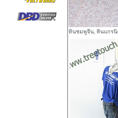
หินชมพูจีน, หินแกร