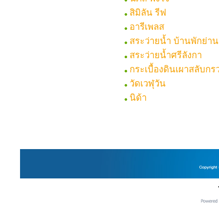
สิมิลัน รีฟ
อารีเพลส
สระว่ายน้ำ บ้านพักย่า
สระว่ายน้ำศรีลังกา
กระเบื้องดินเผาสลับกร
วัดเวฬุวัน
นิด้า