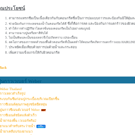
ุณประโยชน์
สามารถแทรกซึมเป็นเนื้อเดียวกันกับคอนกรีตซึ่งเป็นการบ่มแบบถาวรและป้องกันมิให้ฝุ่นล
ซึ่งก็คือการลด และป้องกันการแตกร้าวของผิวคอ
ช่วยป้องกันการระเหยของน้ำในคอนกรีตได้ดี
ทำให้การทำปฏิกิริยาไฮเดรชั่นของคอนกรีตเป็นไปอย่างสมบูรณ์
สามารถฉาบปูนหรือทาสีทับได้
ไม่เป็นพิษและเป็นของเหลวจึงไม่เกิดคราบ เปรอะเปื้อน
ลดโอกาสของการหดตัวของพื้นผิวคอนกรีตที่เป็นผลทำให้คอนกรีตเกิดการแตกร้าวแบบ HAIRL
ประหยัดเมื่อเทียบด้วยการบ่มด้วยน้ำและกระสอบ
เพิ่มความแข็งแกร่งให้กับผิวคอนกรีต
Back
ูนกาวเวเบอร์ Weber
Weber Thailand
กาวเหลวสำเร็จรูป
ระบบกันซึมก่อนปูกระเบื้องบริเวณเปียกชื้น
กาวซีเมนต์คุณภาพสูงชนิดยืดหยุ่น
ปูนกาวซีเมนต์เวเบอร์ Weber
กาวซีเมนต์ชนิดแห้งตัวเร็ว
น้ำยารองพื้น เวเบอร์พริม2
ยาแนวสำหรับสระว่ายน้ำ
น้ำยาเคลือบร่องยาแนว