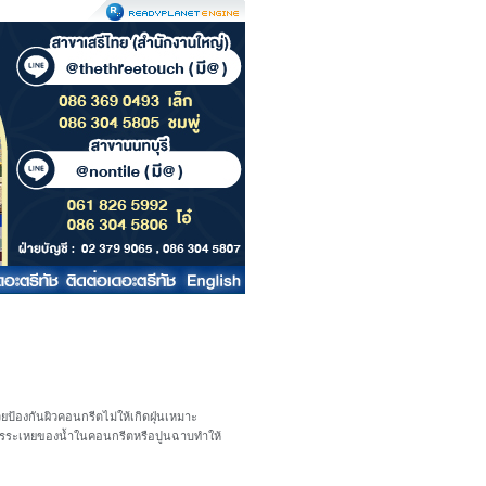
ป้องกันผิวคอนกรีตไม่ให้เกิดฝุ่นเหมาะ
การระเหยของน้ำในคอนกรีตหรือปูนฉาบทำให้