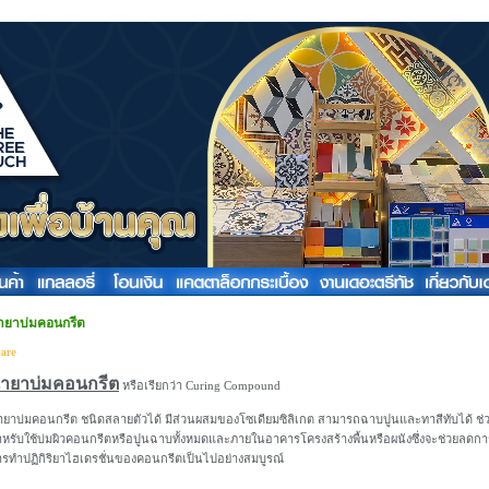
้ำยาบ่มคอนกรีต
are
้ำยาบ่มคอนกรีต
หรือเรียกว่า Curing Compound
ำยาบ่มคอนกรีต ชนิดสลายตัวได้ มีส่วนผสมของโซเดียมซิลิเกต สามารถฉาบปูนและทาสีทับได้ ช่วย
หรับใช้บ่มผิวคอนกรีตหรือปูนฉาบทั้งหมดและภายในอาคารโครงสร้างพื้นหรือผนังซึ่งจะช่วยลด
รทำปฏิกิริยาไฮเดรชั่นของคอนกรีตเป็นไปอย่างสมบูรณ์