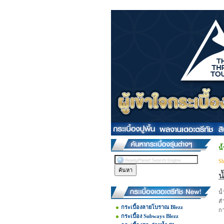
น
Sh
น
น้
สำ
กระเบื้องลายโบราณ Blezz
กา
กระเบื้อง Subways Blezz