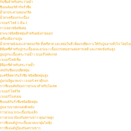
กันซึมสำหรับสระว่ายน้ำ
ซีเมนต์มอร์ต้ากันรั่วซึม
น้ำยาประสานคอนกรีต
น้ำยาเคลือบกระเบื้อง
เวเบอร์.ไทล์ 2-อิน-1
กาวเหลวชนิดพิเศษ
ยาแนวชนิดยืดหยุ่นสำหรับผนังภายนอก
เครื่องมืองานปูน
น้ำยาทาผนังและเสาคอนกรีต ทั้งพรีคาส และหล่อในที่ เพิ่มแรงยึดเกาะให้กับปูนฉาบทั่วไป โดยไม
อีพ๊อคซี่สำหรับปูกระเบื้องและยาแนว เนื้อแกร่งทนทานต่อสารเคมี และกรดเข้มข้นสูง
ปูนปูกระเบื้องสระว่ายน้ำ เวเบอร์ไทล์เกรส
เวเบอร์ไทล์เซ็ม
อีพ็อกซี่สำหรับสระว่ายน้ำ
เทปกันซึมแบบยืดหยุ่น
อะครีลิคทากันรั่วซึม ชนิดยืดหยุ่นสูง
ปูนก่ออิฐมวลเบา เวเบอร์ ตราตุ๊กแก
กาวซีเมนต์พร้อมกาวยาแนวสำหรับโมเสค
เวเบอร์.ไทล์วิส
เวเบอร์โนสเตน
ซีเมนต์กันรั่วซึมชนิดยืดหยุ่น
ปูนฉาบบางตกแต่งผิวผนัง
กาวยาแนวกระเบื้องร่องเล็ก
กาวยาแนวป้องกันคราบขาว คุณภาพสูง
กาวซีเมนต์ปูกระเบื้องมวลเบาฝุ่นไม่ฟุ้ง
กาวซีเมนต์ปูป้องกันคราบขาว