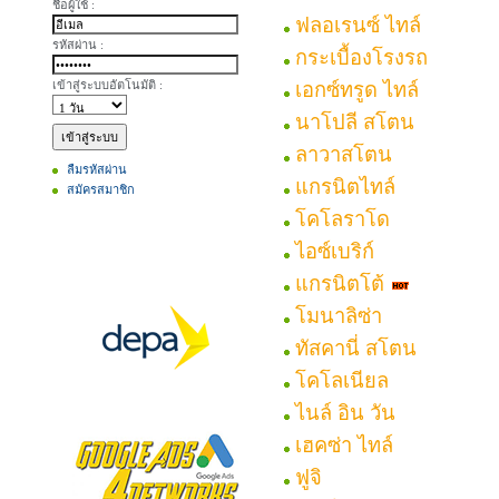
ชื่อผู้ใช้ :
ฟลอเรนซ์ ไทล์
รหัสผ่าน :
กระเบื้องโรงรถ
เข้าสู่ระบบอัตโนมัติ :
เอกซ์ทรูด ไทล์
นาโปลี สโตน
ลาวาสโตน
ลืมรหัสผ่าน
แกรนิตไทล์
สมัครสมาชิก
โคโลราโด
ไอซ์เบริก์
แกรนิตโต้
โมนาลิซ่า
ทัสคานี่ สโตน
โคโลเนียล
ไนล์ อิน วัน
เฮคซ่า ไทล์
ฟูจิ