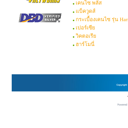
เคนไซ พลัส
แบ็ควูดส์
กระเบื้องเคนไซ รุ่น Ha
เปอร์เซีย
วิคตอเรีย
ฮาร์โมนี่