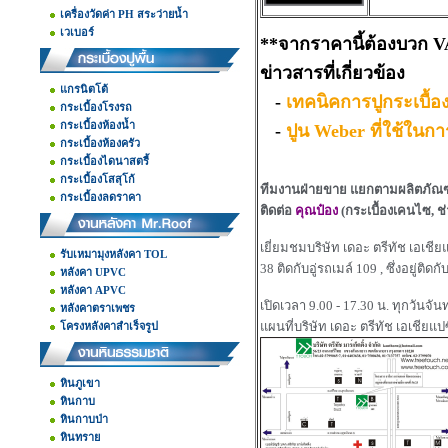
เครื่องวัดค่า PH สระว่ายน้ำ
เวเบอร์
**
จากราคานี้ต้องบวก
V
ข่าวสารที่เกี่ยวข้อง
แกรนิตโต้
-
เทคนิคการปูกระเบื้อ
กระเบื้องโรงรถ
กระเบื้องห้องน้ำ
-
ปูน Weber ที่ใช้ในกา
กระเบื้องห้องครัว
กระเบื้องไดนาสตรี้
กระเบื้องโสสุโก้
ทีมงานฝ่ายขาย แยกตามผลิตภัณฑ
กระเบื้องลดราคา
ติดต่อ
คุณป๋อง
(กระเบื้องเคนไซ, ช่
เยี่ยมชมบริษัท เดอะ ตรีทัช เอเชีย
รับเหมามุงหลังคา TOL
38 ติดกับอู่รถเมล์ 109 , ซึ่งอยู่ต
หลังคา UPVC
หลังคา APVC
เปิดเวลา 9.00 - 17.30 น. ทุกวันจันทร
หลังคาตราเพชร
แผนที่บริษัท เดอะ ตรีทัช เอเชียแป
โครงหลังคาสำเร็จรูป
หินภูเขา
หินกาบ
หินกาบป่า
หินทราย