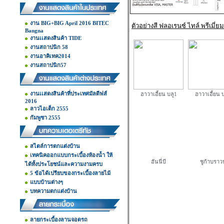
งาน BIG+BIG April 2016 BITEC
ตัวอย่างสี ฟลอเรนซ์ ไทล์ พรีเมี่ยม
Bangna
งานเเสดงสินค้า TIDE
งานสถาปนิก 58
งานอาคิเทค2014
งานสถาปนิก57
งานเเสดงสินค้าที่ประเทศมัลดีฟส์
ฮาวาเอี้ยน บลู1
ฮาวาเอี้ยน บ
2016
ลาวไอเต็ก 2555
กัมพูชา 2555
สไตล์การตกแต่งบ้าน
เทคนิคออกแบบกระเบื้องห้องน้ำ ให้
ฮันนี่บี
ชูก้าบราวน
ได้ทั้งประโยชน์และความงามครบ
5 ข้อได้เปรียบของกระเบื้องลายไม้
แบบบ้านต่างๆ
บทความตกแต่งบ้าน
ลายกระเบื้องลานจอดรถ