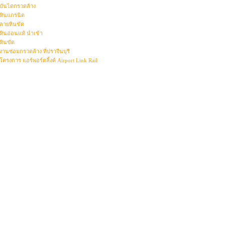
บันไดกรวดล้าง
หินแกรนิต
ลายหินขัด
หินอ่อนแท้ นำเข้า
หินขัด
งานซ่อมกรวดล้าง ที่ปราจีนบุรี
โครงการ แอร์พอร์ตลิ้งค์ Airport Link Rail