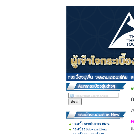
กร
ก
ก
ด
กระเบื้องลายโบราณ Blezz
แ
กระเบื้อง Subways Blezz