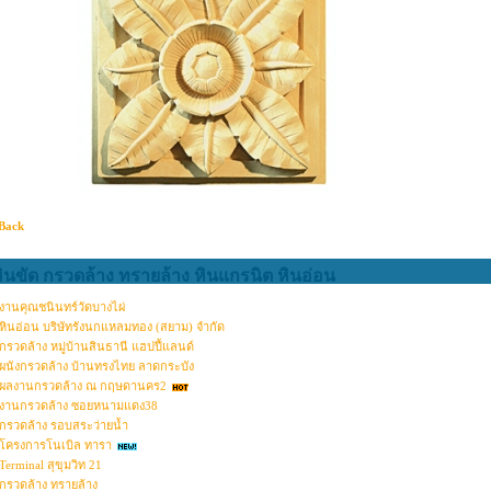
Back
ินขัด กรวดล้าง ทรายล้าง หินแกรนิต หินอ่อน
งานคุณชนินทร์วัดบางไผ่
หินอ่อน บริษัทรังนกแหลมทอง (สยาม) จำกัด
กรวดล้าง หมู่บ้านสินธานี แฮปปี้แลนด์
ผนังกรวดล้าง บ้านทรงไทย ลาดกระบัง
ผลงานกรวดล้าง ณ กฤษดานคร2
งานกรวดล้าง ซอยหนามแดง38
กรวดล้าง รอบสระว่ายน้ำ
โครงการโนเบิล ทารา
Terminal สุขุมวิท 21
กรวดล้าง ทรายล้าง