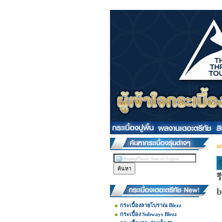
แก
ร
ร
b
กระเบื้องลายโบราณ Blezz
กระเบื้อง Subways Blezz